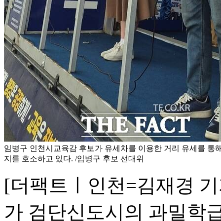
임병구 인천시교육감 후보가 유세차를 이용한 거리 유세를 통해
지를 호소하고 있다. /임병구 후보 선대위
[더팩트ㅣ인천=김재경 기
가 검단신도시의 과밀학급 