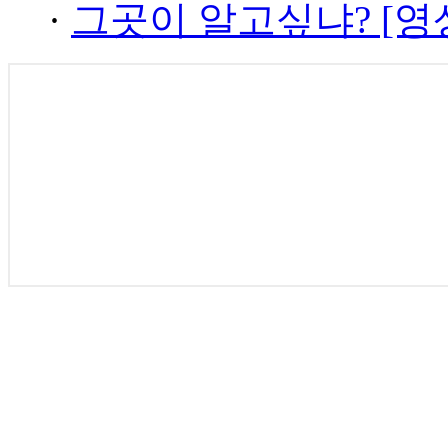
·
그곳이 알고싶냐? [영