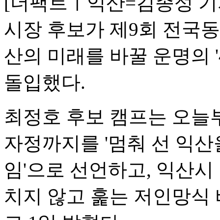
[더팩트ㅣ익산=김종성 기
시장 후보가 제9회 전국
산의 미래를 바꿀 운명의 
돌입했다.
최정호 후보 캠프는 오늘
자정까지를 '멈춰 선 익
임'으로 선언하고, 익산시 
치지 않고 훑는 저인망식