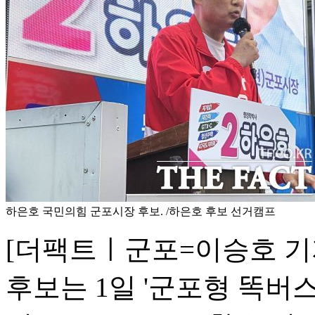
하은호 국민의힘 군포시장 후보. /하은호 후보 선거캠프
[더팩트ㅣ군포=이승호 기
후보는 1일 '군포형 똑버스