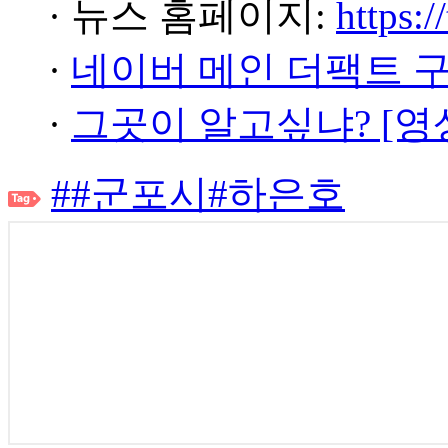
· 뉴스 홈페이지:
https:/
·
네이버 메인 더팩트 
·
그곳이 알고싶냐? [영
##군포시#하은호