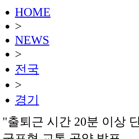
HOME
>
NEWS
>
전국
>
경기
"출퇴근 시간 20분 이상
군포형 교통 공약 발표