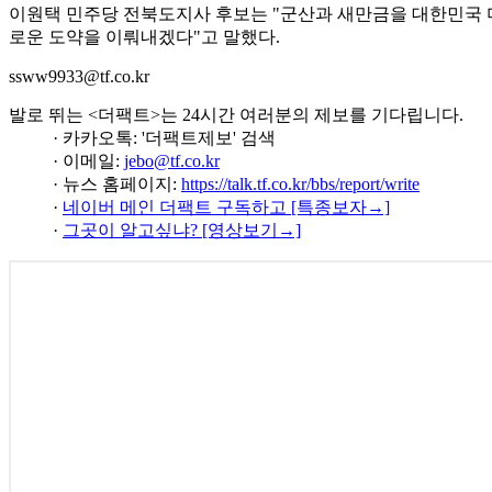
이원택 민주당 전북도지사 후보는 "군산과 새만금을 대한민국 
로운 도약을 이뤄내겠다"고 말했다.
ssww9933@tf.co.kr
발로 뛰는 <더팩트>는 24시간 여러분의 제보를 기다립니다.
· 카카오톡: '더팩트제보' 검색
· 이메일:
jebo@tf.co.kr
· 뉴스 홈페이지:
https://talk.tf.co.kr/bbs/report/write
·
네이버 메인 더팩트 구독하고 [특종보자→]
·
그곳이 알고싶냐? [영상보기→]