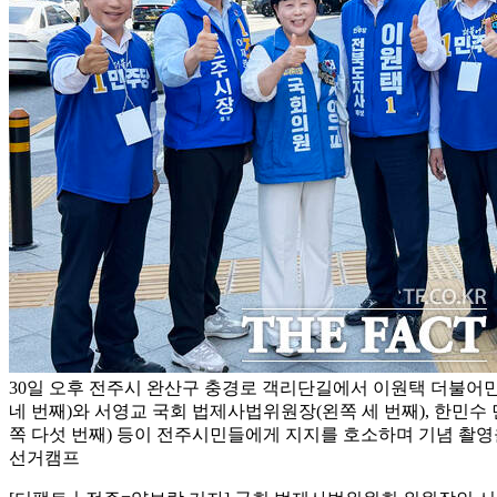
30일 오후 전주시 완산구 충경로 객리단길에서 이원택 더불어
네 번째)와 서영교 국회 법제사법위원장(왼쪽 세 번째), 한민수
쪽 다섯 번째) 등이 전주시민들에게 지지를 호소하며 기념 촬영을
선거캠프