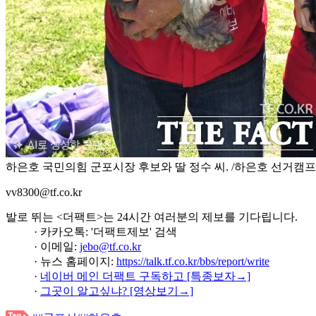
하은호 국민의힘 군포시장 후보와 딸 정수 씨. /하은호 선거캠프
vv8300@tf.co.kr
발로 뛰는 <더팩트>는 24시간 여러분의 제보를 기다립니다.
· 카카오톡: '더팩트제보' 검색
· 이메일:
jebo@tf.co.kr
· 뉴스 홈페이지:
https://talk.tf.co.kr/bbs/report/write
·
네이버 메인 더팩트 구독하고 [특종보자→]
·
그곳이 알고싶냐? [영상보기→]