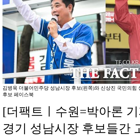
김병욱 더불어민주당 성남시장 후보(왼쪽)와 신상진 국민의힘 성
후보 페이스북
[더팩트ㅣ수원=박아론 기자
경기 성남시장 후보들간 