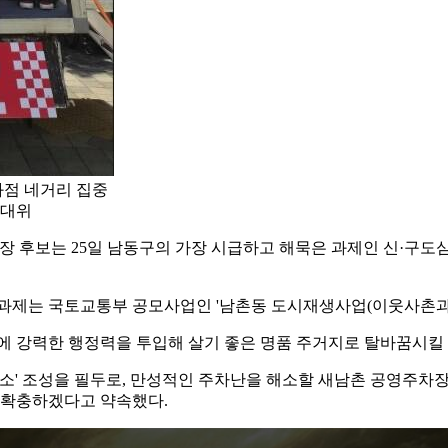
화점 네거리 집중
선대위
 후보는 25일 남동구의 가장 시급하고 해묵은 과제인 신·구도심 
과제는 국토교통부 공모사업인 '남촌동 도시재생사업(이웃사촌과 3
에 강력한 행정력을 투입해 살기 좋은 명품 주거지로 탈바꿈시킬
작소' 조성을 필두로, 만성적인 주차난을 해소할 새남촌 공영주차장
 확충하겠다고 약속했다.