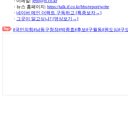
· 이메일:
jebo@tf.co.kr
· 뉴스 홈페이지:
https://talk.tf.co.kr/bbs/report/write
·
네이버 메인 더팩트 구독하고 [특종보자→]
·
그곳이 알고싶냐? [영상보기→]
#국민의힘
#남동구청장
#박종효
#후보
#구월동
#원도심
#구