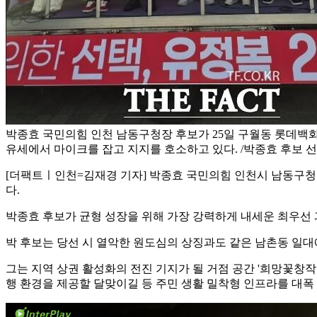
박종효 국민의힘 인천 남동구청장 후보가 25일 구월동 롯데백
유세에서 마이크를 잡고 지지를 호소하고 있다. /박종효 후보 
[더팩트ㅣ인천=김재경 기자] 박종효 국민의힘 인천시 남동구청장
다.
박종효 후보가 균형 성장을 위해 가장 강력하게 내세운 최우선 
박 후보는 당선 시 열악한 원도심의 상징과도 같은 남촌동 일대
그는 지역 상권 활성화의 전진 기지가 될 거점 공간 '희망꽃창
행 환경을 제공할 달맞이길 등 주민 생활 밀착형 인프라를 대폭