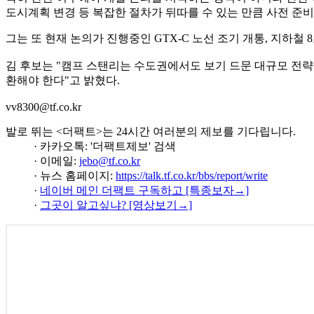
도시계획 변경 등 복잡한 절차가 뒤따를 수 있는 만큼 사전 준
그는 또 현재 논의가 진행중인 GTX-C 노선 조기 개통, 지하철
김 후보는 "캠프 스탠리는 수도권에서도 보기 드문 대규모 전략
환해야 한다"고 밝혔다.
vv8300@tf.co.kr
발로 뛰는 <더팩트>는 24시간 여러분의 제보를 기다립니다.
· 카카오톡: '더팩트제보' 검색
· 이메일:
jebo@tf.co.kr
· 뉴스 홈페이지:
https://talk.tf.co.kr/bbs/report/write
·
네이버 메인 더팩트 구독하고 [특종보자→]
·
그곳이 알고싶냐? [영상보기→]