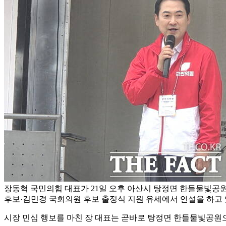
장동혁 국민의힘 대표가 21일 오후 아산시 탕정면 한들물빛공
후보·김민경 국회의원 후보 출정식 지원 유세에서 연설을 하고 있
시장 민심 행보를 마친 장 대표는 곧바로 탕정면 한들물빛공원