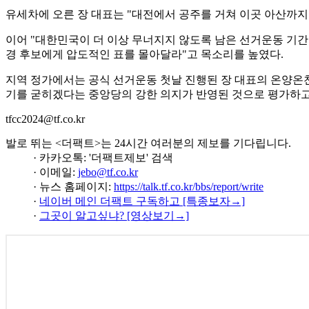
유세차에 오른 장 대표는 "대전에서 공주를 거쳐 이곳 아산까지
이어 "대한민국이 더 이상 무너지지 않도록 남은 선거운동 기간
경 후보에게 압도적인 표를 몰아달라"고 목소리를 높였다.
지역 정가에서는 공식 선거운동 첫날 진행된 장 대표의 온양온
기를 굳히겠다는 중앙당의 강한 의지가 반영된 것으로 평가하고
tfcc2024@tf.co.kr
발로 뛰는 <더팩트>는 24시간 여러분의 제보를 기다립니다.
· 카카오톡: '더팩트제보' 검색
· 이메일:
jebo@tf.co.kr
· 뉴스 홈페이지:
https://talk.tf.co.kr/bbs/report/write
·
네이버 메인 더팩트 구독하고 [특종보자→]
·
그곳이 알고싶냐? [영상보기→]