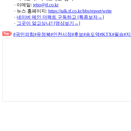
· 이메일:
jebo@tf.co.kr
· 뉴스 홈페이지:
https://talk.tf.co.kr/bbs/report/write
·
네이버 메인 더팩트 구독하고 [특종보자→]
·
그곳이 알고싶냐? [영상보기→]
#국민의힘
#유정복
#인천시장
#후보
#송도역
#KTX
#필승
#