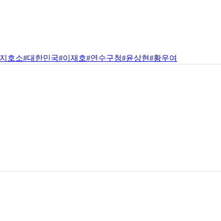
지지호소
#대한민국
#이재호
#연수구청
#윤상현
#황우여