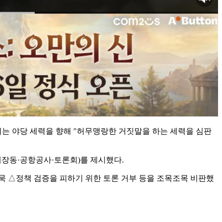
리는 야당 세력을 향해 "허무맹랑한 거짓말을 하는 세력을 심판
(대장동·공항공사·토론회)를 제시했다.
묵 △정책 검증을 피하기 위한 토론 거부 등을 조목조목 비판했