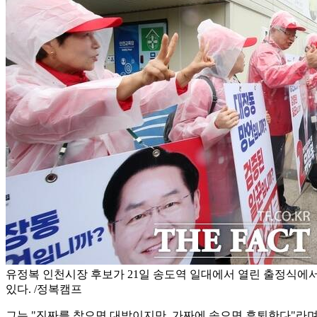
유정복 인천시장 후보가 21일 송도역 일대에서 열린 출정식에
있다. /정복캠프
그는 "진짜를 찾으면 대박이지만, 가짜에 속으면 후퇴한다"라며