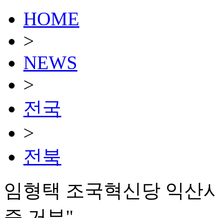
HOME
>
NEWS
>
전국
>
전북
임형택 조국혁신당 익산시
증 거부"