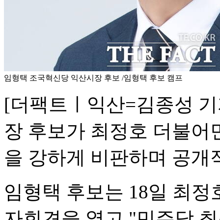
임형택 조국혁신당 익산시장 후보 /임형택 후보 캠프
[더팩트ㅣ익산=김종성 기
장 후보가 최정호 더불어
을 강하게 비판하며 공개
임형택 후보는 18일 최정
자회견을 열고 "민주당 