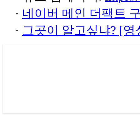
·
네이버 메인 더팩트 
·
그곳이 알고싶냐? [영