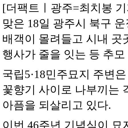
[더팩트ㅣ광주=최치봉 기자
맞은 18일 광주시 북구 
배객이 몰려들고 시내 곳
행사가 줄을 잇는 등 추모
국립5·18민주묘지 주변은
꽃향기 사이로 나부끼는 
아픔을 되살리고 있다.
이번 46주년 기념식이 묘