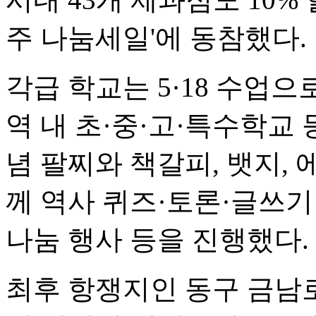
주 나눔세일'에 동참했다.
각급 학교는 5·18 수업으
역 내 초·중·고·특수학교 등
념 팔찌와 책갈피, 뱃지,
께 역사 퀴즈·토론·글쓰
나눔 행사 등을 진행했다.
최후 항쟁지인 동구 금남로