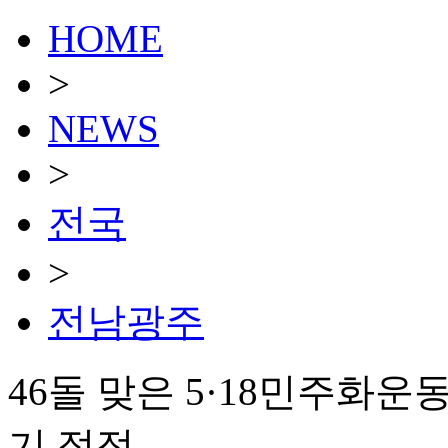
HOME
>
NEWS
>
전국
>
전남광주
46돌 맞은 5·18민주화운
기 절정