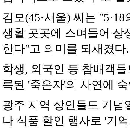
김모(45·서울) 씨는 "5·
생활 곳곳에 스며들어 상
한다"고 의미를 되새겼다.
학생, 외국인 등 참배객들
록된 '죽은자'의 사연에 
광주 지역 상인들도 기념
나 식품 할인 행사로 '기억