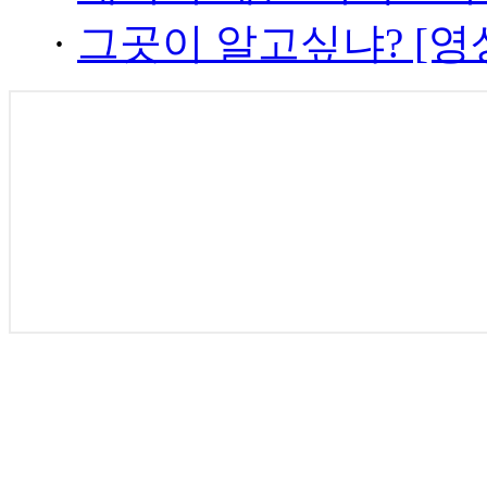
·
그곳이 알고싶냐? [영