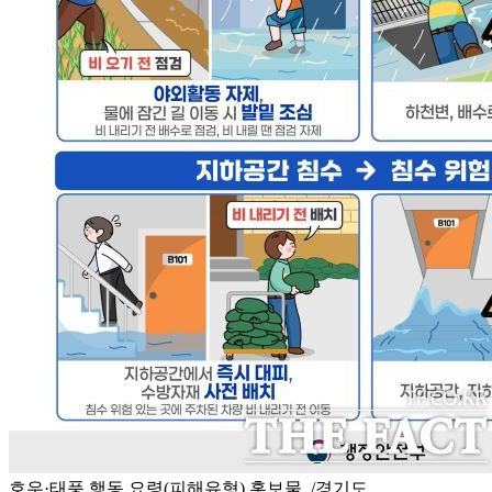
호우·태풍 행동 요령(피해유형) 홍보물. /경기도