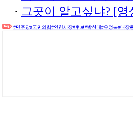
·
그곳이 알고싶냐? [영
#민주당
#국민의힘
#인천시장
#후보
#박찬대
#유정복
#대장