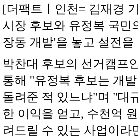
[더팩트ㅣ인천= 김재경 
시장 후보와 유정복 국민의
장동 개발'을 놓고 설전을
박찬대 후보의 선거캠프인 
통해 "유정복 후보는 개
돌려준 적 있느냐"며 "대
한 이익을 얻고, 수천억 
려드릴 수 있는 사업이라