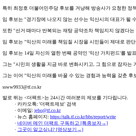
특히 최정호 더불어민주당 후보를 겨냥해 방송사가 요청한 정책
임 후보는 "경기장에 나오지 않는 선수는 익산시의 대표가 될 
또한 "선거 때마다 반복되는 재탕 공약조차 책임지지 않겠다는 
임 후보는 "익산의 미래를 책임질 시장을 시민들이 제대로 판단
임 후보는 14일 자신의 열한 번째 공약인 '익산 가치펀드'를 
그는 "시민의 생활을 지금 바로 변화시키고, 그 힘으로 잠자는 
그는 이어 "익산의 미래를 바꿀 수 있는 경험과 능력을 갖춘 후
ssww9933@tf.co.kr
발로 뛰는 <더팩트>는 24시간 여러분의 제보를 기다립니다.
· 카카오톡: '더팩트제보' 검색
· 이메일:
jebo@tf.co.kr
· 뉴스 홈페이지:
https://talk.tf.co.kr/bbs/report/write
·
네이버 메인 더팩트 구독하고 [특종보자→]
·
그곳이 알고싶냐? [영상보기→]