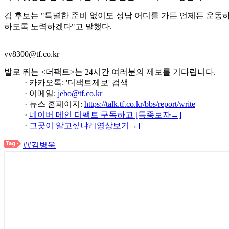
김 후보는 "특별한 준비 없이도 성남 어디를 가든 언제든 운동
하도록 노력하겠다"고 말했다.
vv8300@tf.co.kr
발로 뛰는 <더팩트>는 24시간 여러분의 제보를 기다립니다.
· 카카오톡: '더팩트제보' 검색
· 이메일:
jebo@tf.co.kr
· 뉴스 홈페이지:
https://talk.tf.co.kr/bbs/report/write
·
네이버 메인 더팩트 구독하고 [특종보자→]
·
그곳이 알고싶냐? [영상보기→]
##김병욱