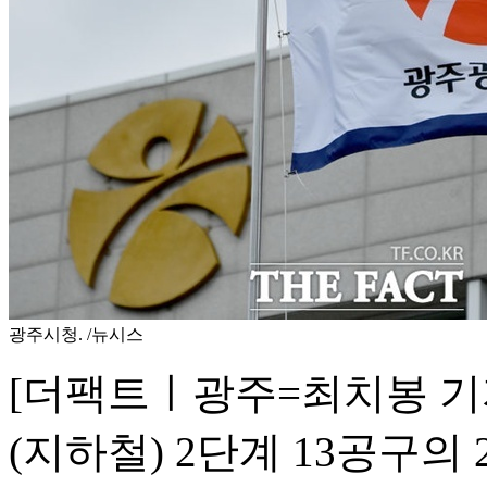
광주시청. /뉴시스
[더팩트ㅣ광주=최치봉 기
(지하철) 2단계 13공구의