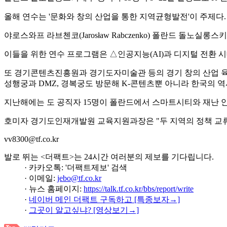
올해 연수는 '문화와 창의 산업을 통한 지역균형발전'이 주제다.
야로스와프 라브첸코(Jarosław Rabczenko) 폴란드 돌
이들을 위한 연수 프로그램은 △인공지능(AI)과 디지털 전환 
또 경기콘텐츠진흥원과 경기도자미술관 등의 경기 창의 산업 육성
성행궁과 DMZ, 경복궁도 방문해 K-콘텐츠뿐 아니라 한국의 역
지난해에는 도 공직자 15명이 폴란드에서 스마트시티와 재난 안
호미자 경기도인재개발원 교육지원과장은 "두 지역의 정책 교류
vv8300@tf.co.kr
발로 뛰는 <더팩트>는 24시간 여러분의 제보를 기다립니다.
· 카카오톡: '더팩트제보' 검색
· 이메일:
jebo@tf.co.kr
· 뉴스 홈페이지:
https://talk.tf.co.kr/bbs/report/write
·
네이버 메인 더팩트 구독하고 [특종보자→]
·
그곳이 알고싶냐? [영상보기→]