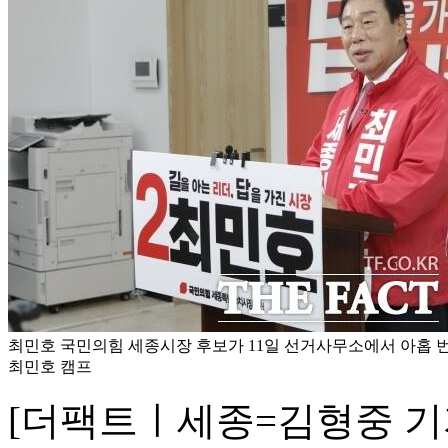
최민호 국민의힘 세종시장 후보가 11일 선거사무소에서 아홉 번째
최민호 캠프
[더팩트ㅣ세종=김형중 기