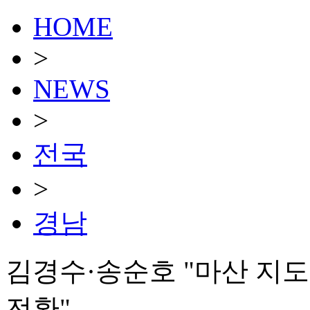
HOME
>
NEWS
>
전국
>
경남
김경수·송순호 "마산 지도
전환"