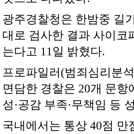
광주경찰청은 한밤중 길가
대로 검사한 결과 사이코
는다고 11일 밝혔다.
프로파일러(범죄심리분석관
면담한 경찰은 20개 문항
성·공감 부족·무책임 등 
국내에서는 통상 40점 만