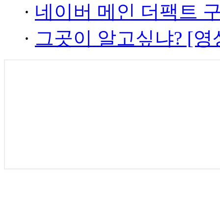
·
네이버 메인 더팩트 
·
그곳이 알고싶냐? [영