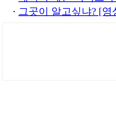
·
그곳이 알고싶냐? [영