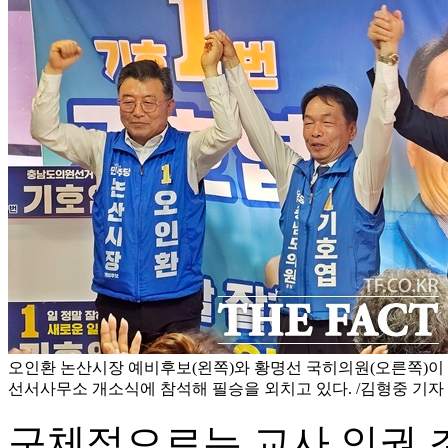
오인환 논산시장 예비후보(왼쪽)와 황명선 국히의원(오른쪽)이
선서사무소 개소식에 참석해 필승을 외치고 있다. /김형중 기자
구체적으로는 교사 인권 