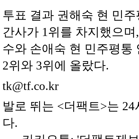
투표 결과 권해숙 현 민
간사가 1위를 차지했으며
수와 손애숙 현 민주평통
2위와 3위에 올랐다.
tk@tf.co.kr
발로 뛰는 <더팩트>는 2
다.