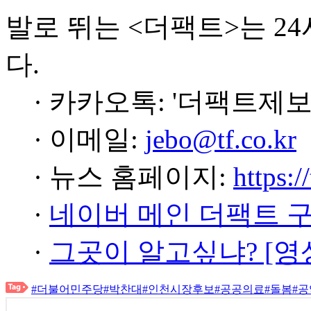
발로 뛰는 <더팩트>는 2
다.
· 카카오톡: '더팩트제보
· 이메일:
jebo@tf.co.kr
· 뉴스 홈페이지:
https:/
·
네이버 메인 더팩트 
·
그곳이 알고싶냐? [영
#더불어민주당
#박찬대
#인천시장후보
#공공의료
#돌봄
#공