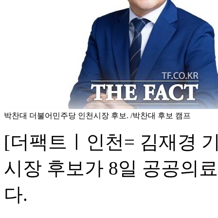
박찬대 더불어민주당 인천시장 후보. /박찬대 후보 캠프
[더팩트ㅣ인천= 김재경 
시장 후보가 8일 공공의료
다.