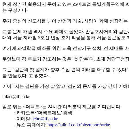
현재 장기간 활용되지 못하고 있는 스마트업 특별계획구역에 AI
는 구상이다.
주거 중심의 신도시를 넘어 산업과 기술, 사람이 함께 성장하는
교통 문제 해결 역시 주요 과제로 꼽았다. 안동포사거리와 검단
대와 서울 지하철 5호선 연장 조기 착공을 통해 서울 접근성도
여기에 과밀학급 해소를 위한 교육 전담기구 설치, 전 세대를 
무엇보다 김 후보가 강조하는 것은 '첫 단추'다. 초대 검단구청
그는 "검단의 첫 설계가 향후 수십 년의 미래를 좌우할 수 있다
를 만들겠다"고 밝혔다.
이어 "저는 검단을 가장 잘 알고, 검단의 문제를 가장 깊이 이
infact@tf.co.kr
발로 뛰는 <더팩트>는 24시간 여러분의 제보를 기다립니다.
· 카카오톡: '더팩트제보' 검색
· 이메일:
jebo@tf.co.kr
· 뉴스 홈페이지:
https://talk.tf.co.kr/bbs/report/write