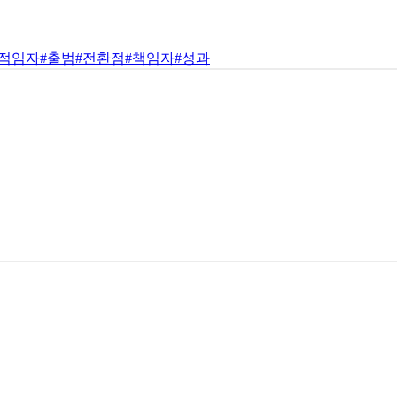
#적임자
#출범
#전환점
#책임자
#성과