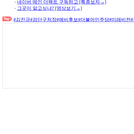
·
네이버 메인 더팩트 구독하고 [특종보자→]
·
그곳이 알고싶냐? [영상보기→]
#김진규
#검단구처장
#예비후보
#더불어민주당
#미래비전