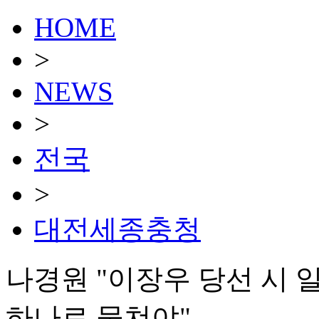
HOME
>
NEWS
>
전국
>
대전세종충청
나경원 "이장우 당선 시
하나로 뭉쳐야"