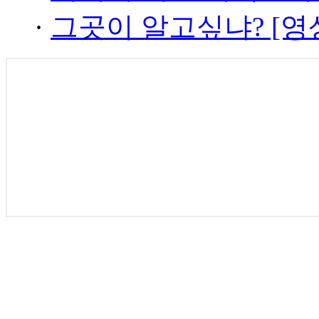
·
그곳이 알고싶냐? [영