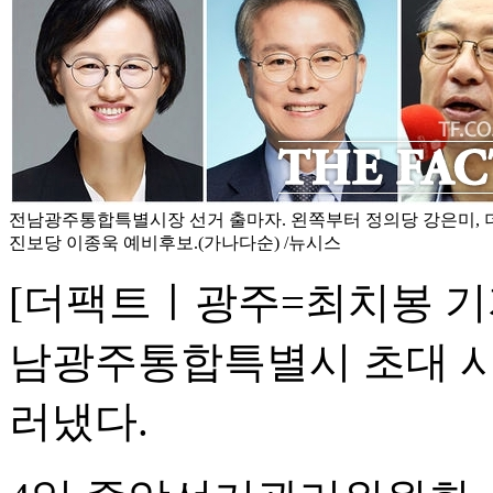
전남광주통합특별시장 선거 출마자. 왼쪽부터 정의당 강은미, 
진보당 이종욱 예비후보.(가나다순) /뉴시스
[더팩트ㅣ광주=최치봉 기자
남광주통합특별시 초대 시
러냈다.