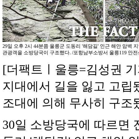
29일 오후 2시 44분쯤 울릉군 도동리 '해담길' 인근 해안 암벽 
관광객을 소방당국이 구조했다. /포항남부소방서 울릉119 안
[더팩트ㅣ울릉=김성권 기
지대에서 길을 잃고 고립됐
조대에 의해 무사히 구조
30일 소방당국에 따르면 전