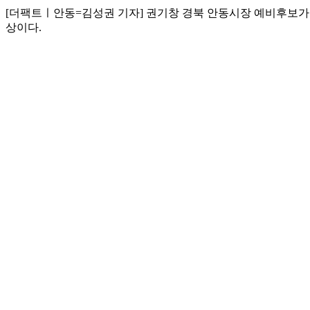
[더팩트ㅣ안동=김성권 기자] 권기창 경북 안동시장 예비후보가 
상이다.
권 예비후보는 24일 "안동 관광의 고질적 한계로 지적돼 온 
안동은 하회마을과 도산서원 등 풍부한 관광 자원을 보유하고 있
면서 지역경제 파급효과도 제한적이라는 분석이다.
이에 따라 권 예비후보는 월영교 일대를 중심으로 한 야간 관광
설치가 진행 중이다. 해당 공연장은 단순 무대를 넘어 분수와 
또한 와룡터널과 성락철교, 임청각, 중앙선 1942 안동역 문
닌 선으로 연결해 시너지 효과를 극대화하겠다는 전략이다.
공연 인프라를 채울 콘텐츠 확보 방안도 제시됐다. 권 예비후
에서 공연 콘텐츠를 생산하도록 하겠다고 밝혔다.
이 사업은 이미 성과도 일부 확인됐다. 2025년 문화체육관광부
다.
권 예비후보는 "수상공연장은 야간 관광의 거점이 되고 지역 공
이유를 만들겠다"고 강조했다.