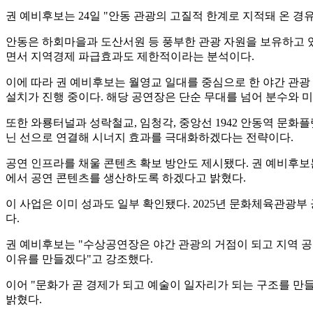
이어 "문화가 곧 경제가 되고 예술이 일자리가 되는 구조를 만
밝혔다.
tk@tf.co.kr
발로 뛰는 <더팩트>는 24시간 여러분의 제보를 기다립니다.
· 카카오톡: '더팩트제보' 검색
· 이메일:
jebo@tf.co.kr
· 뉴스 홈페이지:
https://talk.tf.co.kr/bbs/report/write
·
네이버 메인 더팩트 구독하고 [특종보자→]
·
그곳이 알고싶냐? [영상보기→]