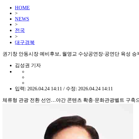
HOME
>
NEWS
>
전국
>
대구경북
권기창 안동시장 예비후보, 월영교 수상공연장·공연단 육성 승
김성권 기자
입력: 2026.04.24 14:11 / 수정: 2026.04.24 14:11
체류형 관광 전환 선언…야간 콘텐츠 확충·문화관광벨트 구축으로