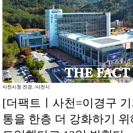
사천시청 전경. /사천시
[더팩트ㅣ사천=이경구 기
통을 한층 더 강화하기 위