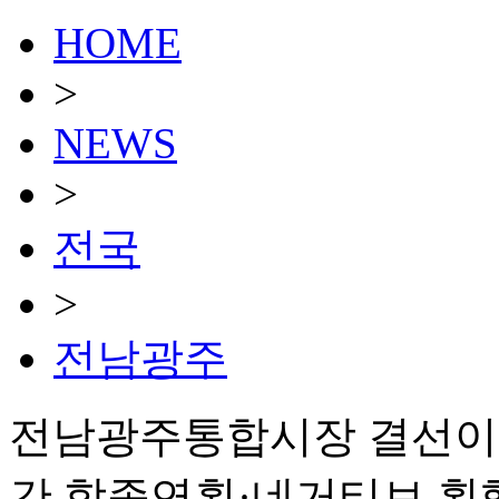
HOME
>
NEWS
>
전국
>
전남광주
전남광주통합시장 결선이
간 합종연횡·네거티브 횡