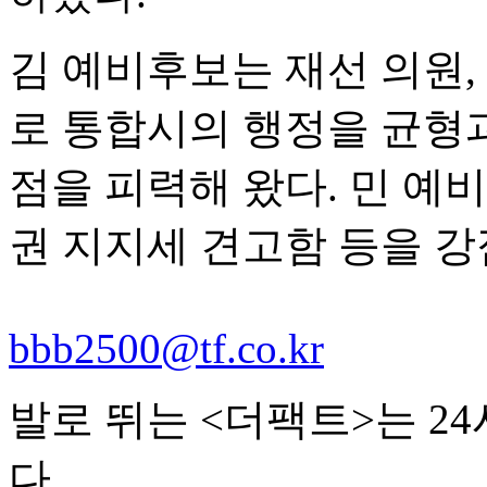
김 예비후보는 재선 의원,
로 통합시의 행정을 균형
점을 피력해 왔다. 민 예
권 지지세 견고함 등을 강
bbb2500@tf.co.kr
발로 뛰는 <더팩트>는 2
다.