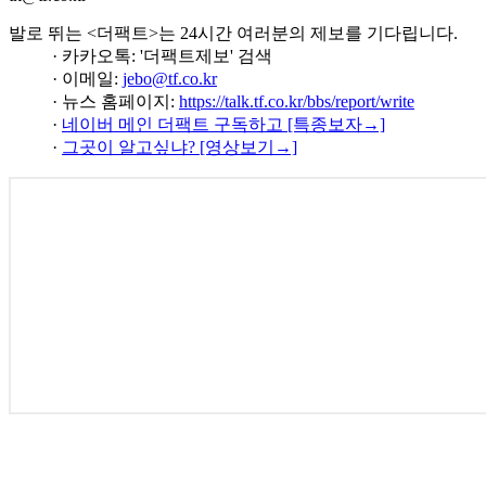
발로 뛰는 <더팩트>는 24시간 여러분의 제보를 기다립니다.
· 카카오톡: '더팩트제보' 검색
· 이메일:
jebo@tf.co.kr
· 뉴스 홈페이지:
https://talk.tf.co.kr/bbs/report/write
·
네이버 메인 더팩트 구독하고 [특종보자→]
·
그곳이 알고싶냐? [영상보기→]