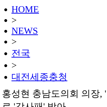
HOME
>
NEWS
>
전국
>
대전세종충청
홍성현 충남도의회 의장, '
로 '감사패' 받아