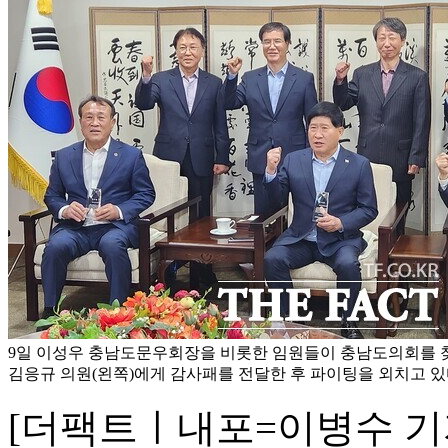
9일 이성우 충남도문우회장을 비롯한 임원들이 충남도의회를 찾
김응규 의원(왼쪽)에게 감사패를 전달한 후 파이팅을 외치고 있다
[더팩트ㅣ내포=이병수 기