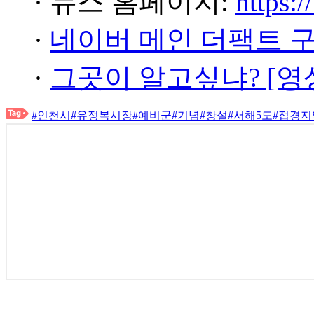
· 뉴스 홈페이지:
https:/
·
네이버 메인 더팩트 
·
그곳이 알고싶냐? [영
#인천시
#유정복시장
#예비군
#기념
#창설
#서해5도
#접경지