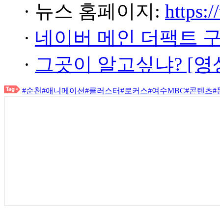
· 뉴스 홈페이지:
https:/
·
네이버 메인 더팩트 
·
그곳이 알고싶냐? [영
#순천
#애니메이션
#클러스터
#로커스
#여수MBC
#콘텐츠
#