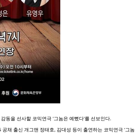
감동을 선사할 코믹연극 '그놈은 예뻤다'를 선보인다.
S 공채 출신 개그맨 정태호, 김대성 등이 출연하는 코믹연극 '그놈