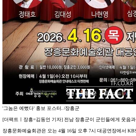
'그놈은 예뻤다' 홍보 포스터. /장흥군
[더팩트ㅣ장흥=김동언 기자] 전남 장흥군이 군민들에게 웃음과 
장흥문화예술회관은 오는 4월 16일 오후 7시 대공연장에서 KB