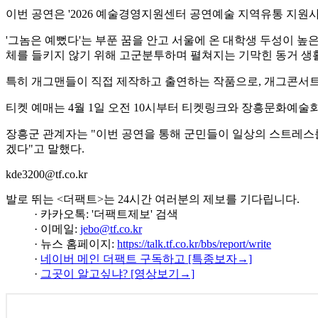
이번 공연은 '2026 예술경영지원센터 공연예술 지역유통 지원
'그놈은 예뻤다'는 부푼 꿈을 안고 서울에 온 대학생 두성이 
체를 들키지 않기 위해 고군분투하며 펼쳐지는 기막힌 동거 생
특히 개그맨들이 직접 제작하고 출연하는 작품으로, 개그콘서트
티켓 예매는 4월 1일 오전 10시부터 티켓링크와 장흥문화예술회관
장흥군 관계자는 "이번 공연을 통해 군민들이 일상의 스트레스를
겠다"고 말했다.
kde3200@tf.co.kr
발로 뛰는 <더팩트>는 24시간 여러분의 제보를 기다립니다.
· 카카오톡: '더팩트제보' 검색
· 이메일:
jebo@tf.co.kr
· 뉴스 홈페이지:
https://talk.tf.co.kr/bbs/report/write
·
네이버 메인 더팩트 구독하고 [특종보자→]
·
그곳이 알고싶냐? [영상보기→]