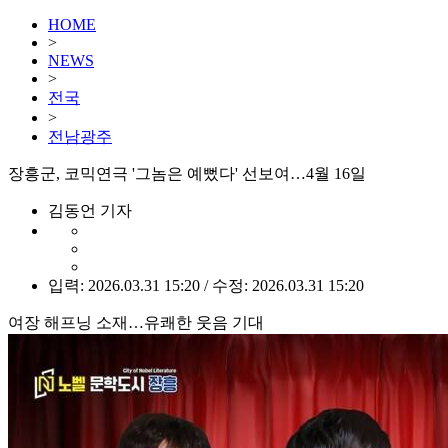
HOME
>
NEWS
>
전국
>
전남광주
장흥군, 코믹연극 '그놈은 예뻤다' 선보여…4월 16일
김동언 기자
입력: 2026.03.31 15:20 / 수정: 2026.03.31 15:20
여장 해프닝 소재…유쾌한 웃음 기대