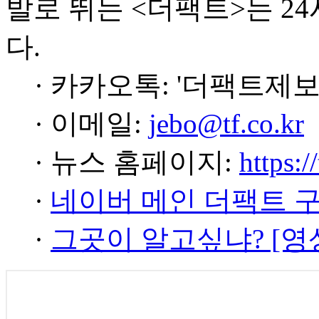
발로 뛰는 <더팩트>는 2
다.
· 카카오톡: '더팩트제보
· 이메일:
jebo@tf.co.kr
· 뉴스 홈페이지:
https:/
·
네이버 메인 더팩트 
·
그곳이 알고싶냐? [영