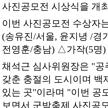
사진공모전 시상식을 개최
이번 사진공모전 수상자는
(송유진/서울, 윤지녕 /경
전영훈/충남) △가작(5명)
채석근 심사위원장은 "공
갖춘 충절의 도시이며 백
있는 곳"이라며 "이번 공
보면서 군밤축제 사진공모