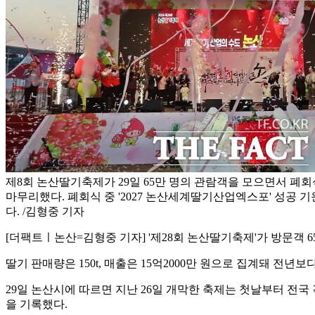
제8회 논산딸기축제가 29일 65만 명의 관람객을 모으면서 폐
마무리했다. 폐회식 중 '2027 논산세계딸기산업엑스포' 성공 
다. /김형중 기자
[더팩트ㅣ논산=김형중 기자] '제28회 논산딸기축제'가 방문객 
딸기 판매량은 150t, 매출은 15억2000만 원으로 집계돼 전년보다
29일 논산시에 따르면 지난 26일 개막한 축제는 첫날부터 전국
을 기록했다.