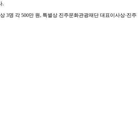
.
상 3명 각 500만 원, 특별상 진주문화관광재단 대표이사상·진주
 향후 전시 및 콘텐츠로도 활용될 계획이다.
을 통한 실험성 강화 등 전반적인 운영 체계를 개편한 것이 특징
 전시 환경에 적합하도록 가로·세로·높이 합 1.5m 이상 3m