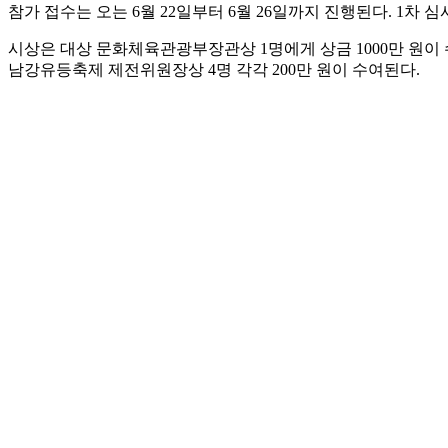
참가 접수는 오는 6월 22일부터 6월 26일까지 진행된다. 1차
시상은 대상 문화체육관광부장관상 1명에게 상금 1000만 원이 
남강유등축제 제전위원장상 4명 각각 200만 원이 수여된다.
수상작은 올해 진주남강유등축제 기간 동안 진주남강유등전시관과
올해 공모대전은 기존 운영방식을 개선해 자유 주제 도입해 창작 
이다.
이번 공모전은 특정 지역이나 소재에 대한 제한을 두지 않는 자유 
이하로 이동·설치 용이성과 안전성을 고려해 기준을 적용했다.
공모 신청은 진주문화관광재단 누리집을 통해 할 수 있다.
hcmedia@tf.co.kr
발로 뛰는 <더팩트>는 24시간 여러분의 제보를 기다립니다.
· 카카오톡: '더팩트제보' 검색
· 이메일:
jebo@tf.co.kr
· 뉴스 홈페이지:
https://talk.tf.co.kr/bbs/report/write
·
네이버 메인 더팩트 구독하고 [특종보자→]
·
그곳이 알고싶냐? [영상보기→]