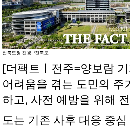
전북도청 전경. /전북도
[더팩트ㅣ전주=양보람 기
어려움을 겪는 도민의 주
하고, 사전 예방을 위해 
도는 기존 사후 대응 중심