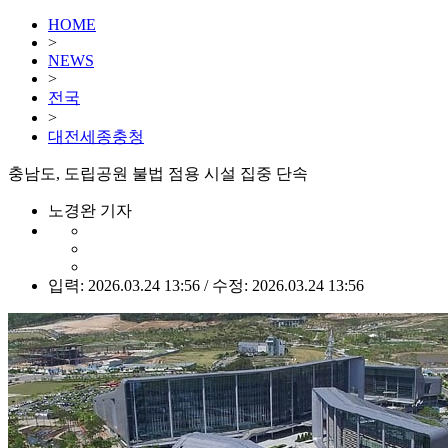
HOME
>
NEWS
>
전국
>
대전세종충청
충남도, 도립공원 불법 점용 시설 집중 단속
노경완 기자
입력: 2026.03.24 13:56 / 수정: 2026.03.24 13:56