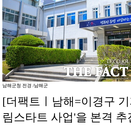
남해군청 전경 /남해군
[더팩트ㅣ남해=이경구 기자]
림스타트 사업'을 본격 추