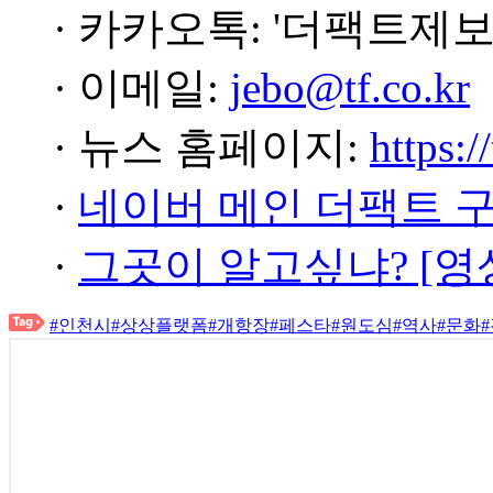
· 카카오톡: '더팩트제보
· 이메일:
jebo@tf.co.kr
· 뉴스 홈페이지:
https:/
·
네이버 메인 더팩트 
·
그곳이 알고싶냐? [영
#인천시
#상상플랫폼
#개항장
#페스타
#원도심
#역사
#문화