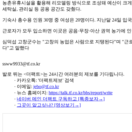
농촌유휴시설을 활용해 리모델링 방식으로 조성돼 예산이 크게 절
세탁실, 관리실 등 공용 공간도 갖췄다.
기숙사 총수용 인원 30명 중 여성은 20명이다. 지난달 24일 
근로자가 모두 입소하면 이곳은 공음·무장·아산 권역 농가에 
심덕섭 고창군수는 "고창의 농업은 사람으로 지탱된다"며 "근
다"고 말했다
ssww9933@tf.co.kr
발로 뛰는 <더팩트>는 24시간 여러분의 제보를 기다립니다.
· 카카오톡: '더팩트제보' 검색
· 이메일:
jebo@tf.co.kr
· 뉴스 홈페이지:
https://talk.tf.co.kr/bbs/report/write
·
네이버 메인 더팩트 구독하고 [특종보자→]
·
그곳이 알고싶냐? [영상보기→]