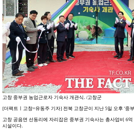
고창 중부권 농업근로자 기숙사 개관식. /고창군
[더팩트ㅣ고창=유동주 기자] 전북 고창군이 지난 5일 오후 '중
고창 공음면 선동리에 자리잡은 중부권 기숙사는 총사업비 6억 9
시설이다.