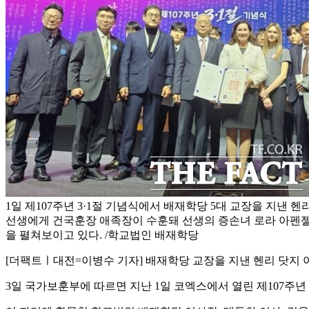
1일 제107주년 3·1절 기념식에서 배재학당 5대 교장을 지낸 헨리 
선생에게 건국훈장 애족장이 수훈돼 선생의 증손녀 로라 아펜젤
을 펼쳐보이고 있다. /학교법인 배재학당
[더팩트ㅣ대전=이병수 기자] 배재학당 교장을 지낸 헨리 닷지 아펜
3일 국가보훈부에 따르면 지난 1일 코엑스에서 열린 제107주년