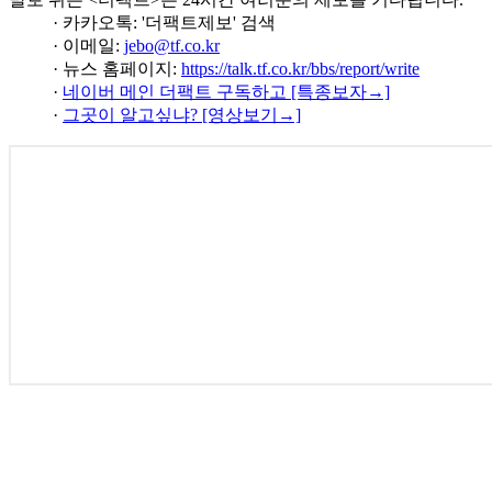
· 카카오톡: '더팩트제보' 검색
· 이메일:
jebo@tf.co.kr
· 뉴스 홈페이지:
https://talk.tf.co.kr/bbs/report/write
·
네이버 메인 더팩트 구독하고 [특종보자→]
·
그곳이 알고싶냐? [영상보기→]