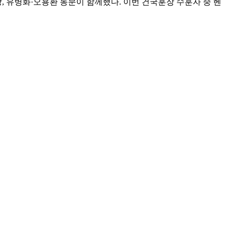
, 유병화·오용환 동문이 함께했다. 이번 건국훈장 수훈자 중 헨