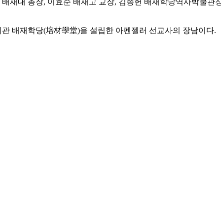
욱 배재대 총장, 이효준 배재고 교장, 김종헌 배재학당역사박물관장
관 배재학당(培材學堂)을 설립한 아펜젤러 선교사의 장남이다.