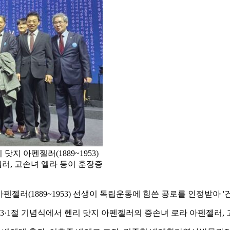
닷지 아펜젤러(1889~1953)
러, 고손녀 엘라 등이 훈장증
젤러(1889~1953) 선생이 독립운동에 힘쓴 공로를 인정받아 
 3·1절 기념식에서 헨리 닷지 아펜젤러의 증손녀 로라 아펜젤러,