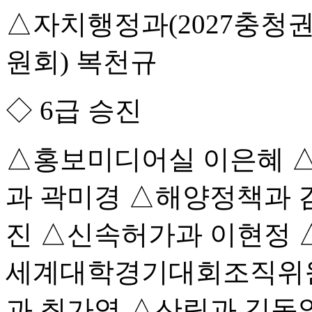
△자치행정과(2027충
원회) 복천규
◇ 6급 승진
△홍보미디어실 이은혜 
과 곽미경 △해양정책과 
진 △신속허가과 이현정 
세계대학경기대회조직위원
과 최가영 △산림과 김동