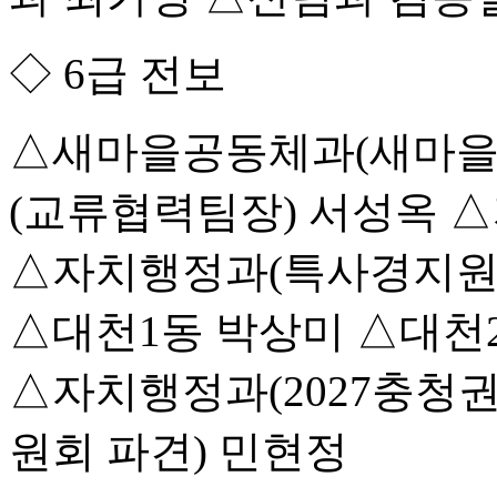
◇ 6급 전보
△새마을공동체과(새마을
(교류협력팀장) 서성옥 
△자치행정과(특사경지원
△대천1동 박상미 △대천
△자치행정과(2027충
원회 파견) 민현정