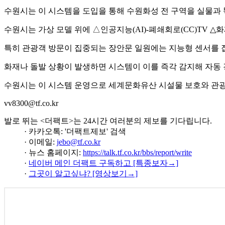
수원시는 이 시스템을 도입을 통해 수원화성 전 구역을 실물과
수원시는 가상 모델 위에 △인공지능(AI)-폐쇄회로(CC)TV △
특히 관광객 방문이 집중되는 장안문 일원에는 지능형 센서를 
화재나 돌발 상황이 발생하면 시스템이 이를 즉각 감지해 자동 
수원시는 이 시스템 운영으로 세계문화유산 시설물 보호와 관광객
vv8300@tf.co.kr
발로 뛰는 <더팩트>는 24시간 여러분의 제보를 기다립니다.
· 카카오톡: '더팩트제보' 검색
· 이메일:
jebo@tf.co.kr
· 뉴스 홈페이지:
https://talk.tf.co.kr/bbs/report/write
·
네이버 메인 더팩트 구독하고 [특종보자→]
·
그곳이 알고싶냐? [영상보기→]