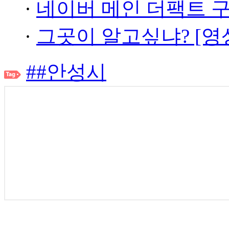
·
네이버 메인 더팩트 
·
그곳이 알고싶냐? [영
##안성시